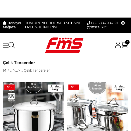
Trendyol
TÜM ÜRÜNLERDE WEB SİTESİNE
0(232) 479 47 91 |
Mağaza
ÖZEL %10 İNDİRİM
@fmscelik35
0
Çelik Tencereler
Çelik Tencereler
Ücretsiz
Ücretsiz
%19
%13
Kargo
Kargo
İndirim
İndirim
%19İndirim
%13İndirim