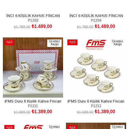
İNCİ 6 KİŞİLİK KAHVE FİNCAN
İNCİ 6 KİŞİLİK KAHVE FİNCAN
P1203
P1204
TAKIMI | 1203 | PORSELEN |
TAKIMI | 1204 | PORSELEN |
₺1.489,00
₺1.489,00
GOLD YALDIZLI |
PLATİN YALDIZLI |
₺1.789,00
₺1.789,00
SEPETE EKLE
SEPETE EKLE
Ücretsiz
Ücretsiz
%18
%18
Kargo
Kargo
İndirim
İndirim
%18İndirim
%18İndirim
|FMS Duru 6 Kişilik Kahve Fincan
|FMS Duru 6 Kişilik Kahve Fincan
P1211
P1212
Takımı 1211 |Premium Porselen |
Takımı 1212 |Premium Porselen |
₺1.389,00
₺1.389,00
Altın Yaldızlı|
Altın Yaldızlı|
₺1.689,00
₺1.689,00
SEPETE EKLE
SEPETE EKLE
Ücretsiz
Ücretsiz
%18
%18