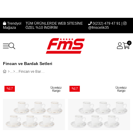
Trendyol
TÜM ÜRÜNLERDE WEB SİTESİNE
0(232) 479 47 91 |
Mağaza
ÖZEL %10 İNDİRİM
@fmscelik35
0
Fincan ve Bardak Setleri
Fincan ve Bardak Setleri
Ücretsiz
Ücretsiz
%17
%17
Kargo
Kargo
İndirim
İndirim
%17İndirim
%17İndirim