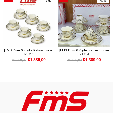
Kargo
Kargo
İndirim
İndirim
%18İndirim
%18İndirim
|FMS Duru 6 Kişilik Kahve Fincan
|FMS Duru 6 Kişilik Kahve Fincan
P1213
P1214
Takımı 1213 |Premium Porselen |
Takımı 1214 | Premium Porselen |
₺1.389,00
₺1.389,00
Altın Yaldızlı|
Altın Yaldızlı|
₺1.689,00
₺1.689,00
SEPETE EKLE
SEPETE EKLE